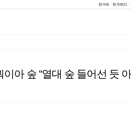
한겨레
한겨레21
이아 숲 “열대 숲 들어선 듯 아