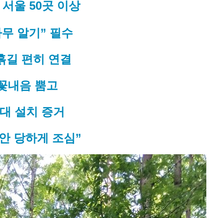
스 서울 50곳 이상
나무 알기” 필수
흙길 편히 연결
 꽃내음 뿜고
수대 설치 증거
안 당하게 조심”