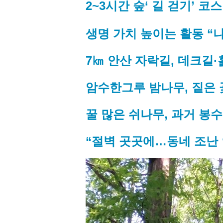
2~3시간 숲‘ 길 걷기’ 코
생명 가치 높이는 활동 “
7㎞ 안산 자락길, 데크길·
암수한그루 밤나무, 짙은
꿀 많은 쉬나무, 과거 봉
“절벽 곳곳에…동네 조난 