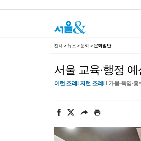
전체
>
뉴스
>
문화
>
문화일반
서울 교육·행정 예
이런 조례! 저런 조례!
l 가뭄·폭염·