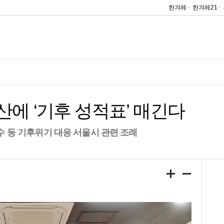
한겨레
한겨레21
산에 ‘기후 성적표’ 매긴다
홍수 등 기후위기 대응 서울시 관련 조례