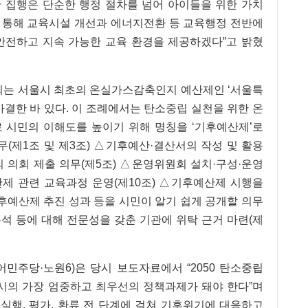
 집행은 단순한 행정 절차를 넘어 아이들을 위한 가치
를 통해 교육시설 개선과 에너지전환 등 교육행정 전반에
안전하고 지속 가능한 교육 환경을 제공하겠다”고 밝혔
시의회는 서울시 최초의 온실가스감축인지 예산제인 ‘서울특
가결한 바 있다. 이 조례에서는 탄소중립 실천을 위한 온
 시민의 이해도를 높이기 위해 명칭을 ‘기후예산제’로
무(제1조 및 제3조) △기후예산·결산서의 작성 및 활용
의 의회 제출 의무(제5조) △운영위원회 설치·구성·운영
산제 관련 교육과정 운영(제10조) △기후예산제 시행을
기후예산제 추진 성과 등을 시민이 알기 쉽게 공개할 의무
분석 등에 대해 전문성을 갖춘 기관에 위탁 근거 마련(제
민주당·노원6)은 당시 보도자료에서 “2050 탄소중립
의 가장 엄중하고 최우선의 정책과제가 돼야 한다”며
 실행, 평가, 환류 전 단계에 걸쳐 기후위기에 대응하고