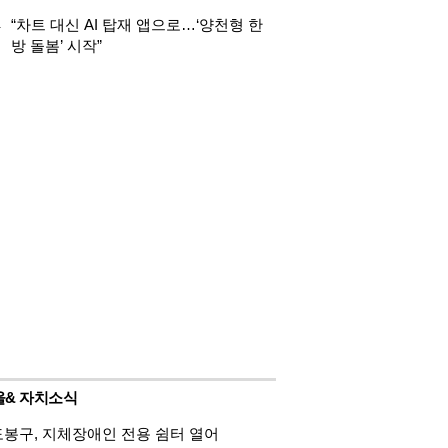
.
“차트 대신 AI 탑재 앱으로…‘양천형 한
방 돌봄’ 시작”
울& 자치소식
도봉구, 지체장애인 전용 쉼터 열어