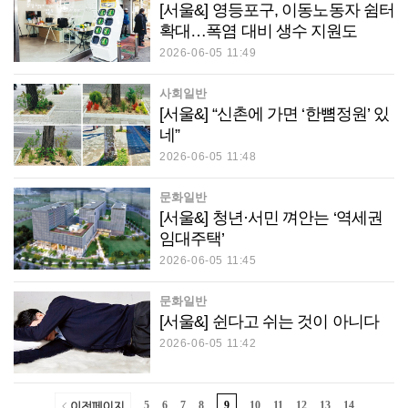
[서울&] 영등포구, 이동노동자 쉼터
확대…폭염 대비 생수 지원도
2026-06-05 11:49
사회일반
[서울&] “신촌에 가면 ‘한뼘정원’ 있
네”
2026-06-05 11:48
문화일반
[서울&] 청년·서민 껴안는 ‘역세권
임대주택’
2026-06-05 11:45
문화일반
[서울&] 쉰다고 쉬는 것이 아니다
2026-06-05 11:42
5
6
7
8
9
10
11
12
13
14